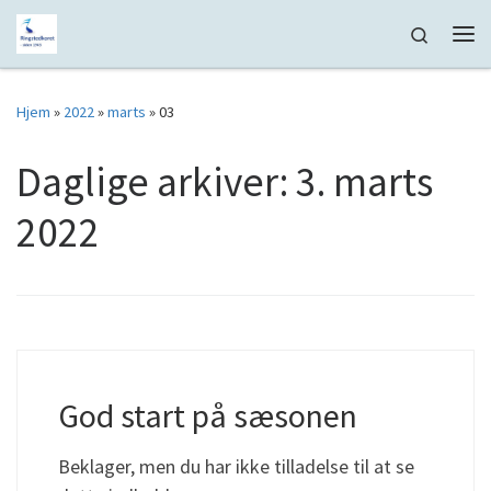
Fortsæt til indhold
Search
Me
Hjem
»
2022
»
marts
»
03
Daglige arkiver:
3. marts
2022
God start på sæsonen
Beklager, men du har ikke tilladelse til at se