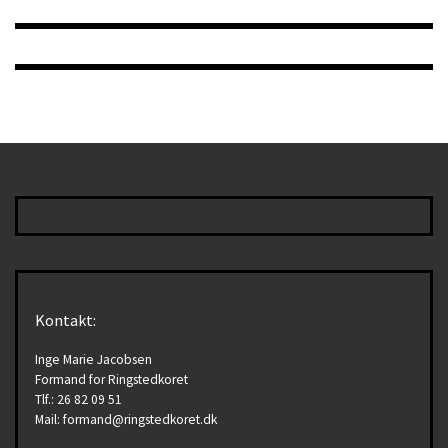
Kontakt:
Inge Marie Jacobsen
Formand for Ringstedkoret
Tlf.: 26 82 09 51
Mail: formand@ringstedkoret.dk