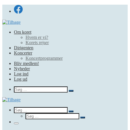
Fortsæt
til
indhold
Om koret
Hvem er vi?
Korets rejser
Dirigenten
Koncerter
Koncertprogrammer
Bliv medlem!
Nyheder
Log ind
Log ud
Search
Søg
Søg
…
Search
Søg
Søg
Søg
…
Søg
…
Menu