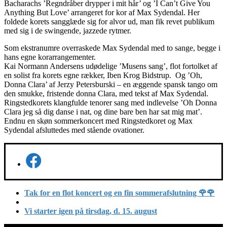
Bacharachs ’Regndråber drypper i mit hår’ og ’I Can’t Give You
Anything But Love’ arrangeret for kor af Max Sydendal. Her
foldede korets sangglæde sig for alvor ud, man fik revet publikum
med sig i de swingende, jazzede rytmer.
Som ekstranumre overraskede Max Sydendal med to sange, begge i
hans egne korarrangementer.
Kai Normann Andersens udødelige ’Musens sang’, flot fortolket af
en solist fra korets egne rækker, Iben Krog Bidstrup. Og ’Oh,
Donna Clara’ af Jerzy Petersburski – en æggende spansk tango om
den smukke, fristende donna Clara, med tekst af Max Sydendal.
Ringstedkorets klangfulde tenorer sang med indlevelse ’Oh Donna
Clara jeg så dig danse i nat, og dine bare ben har sat mig mat’.
Endnu en skøn sommerkoncert med Ringstedkoret og Max
Sydendal afsluttedes med stående ovationer.
Indlæg
Forrige
Tak for en flot koncert og en fin sommerafslutning
🌹🌹
indlæg
Tilbage
navigation
til
Næste
Vi starter igen på tirsdag, d. 15. august
indlægsliste
indlæg