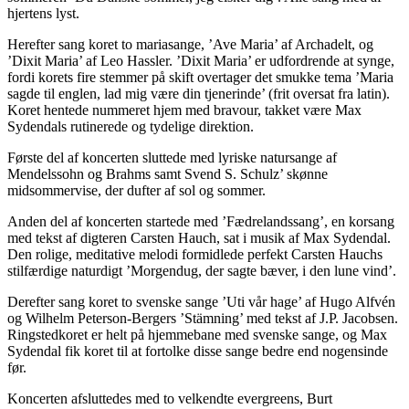
hjertens lyst.
Herefter sang koret to mariasange, ’Ave Maria’ af Archadelt, og
’Dixit Maria’ af Leo Hassler. ’Dixit Maria’ er udfordrende at synge,
fordi korets fire stemmer på skift overtager det smukke tema ’Maria
sagde til englen, lad mig være din tjenerinde’ (frit oversat fra latin).
Koret hentede nummeret hjem med bravour, takket være Max
Sydendals rutinerede og tydelige direktion.
Første del af koncerten sluttede med lyriske natursange af
Mendelssohn og Brahms samt Svend S. Schulz’ skønne
midsommervise, der dufter af sol og sommer.
Anden del af koncerten startede med ’Fædrelandssang’, en korsang
med tekst af digteren Carsten Hauch, sat i musik af Max Sydendal.
Den rolige, meditative melodi formidlede perfekt Carsten Hauchs
stilfærdige naturdigt ’Morgendug, der sagte bæver, i den lune vind’.
Derefter sang koret to svenske sange ’Uti vår hage’ af Hugo Alfvén
og Wilhelm Peterson-Bergers ’Stämning’ med tekst af J.P. Jacobsen.
Ringstedkoret er helt på hjemmebane med svenske sange, og Max
Sydendal fik koret til at fortolke disse sange bedre end nogensinde
før.
Koncerten afsluttedes med to velkendte evergreens, Burt