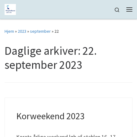
Fortsæt til indhold
Search
Me
Hjem
»
2023
»
september
»
22
Daglige arkiver:
22.
september 2023
Korweekend 2023
Korets årlige weekend løb af stablen 16.-17.