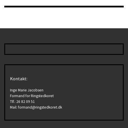
Kontakt:
Inge Marie Jacobsen
Formand for Ringstedkoret
Tlf.: 26 82 09 51
Mail: formand@ringstedkoret.dk