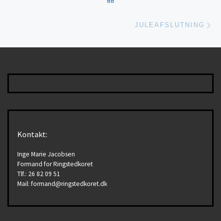
Næ
JULEAFSLUTNING
Kontakt:
Inge Marie Jacobsen
Formand for Ringstedkoret
Tlf.: 26 82 09 51
Mail: formand@ringstedkoret.dk