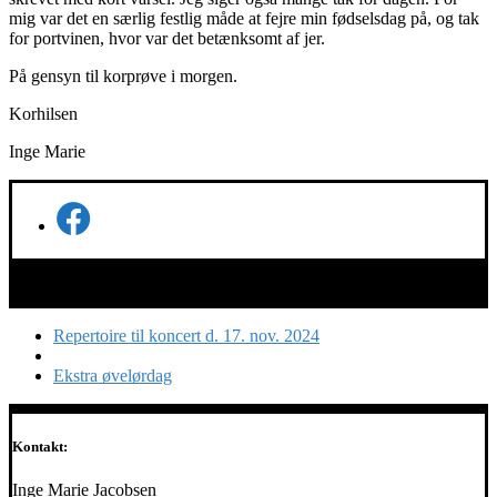
mig var det en særlig festlig måde at fejre min fødselsdag på, og tak
for portvinen, hvor var det betænksomt af jer.
På gensyn til korprøve i morgen.
Korhilsen
Inge Marie
Indlæg
Forrige
Repertoire til koncert d. 17. nov. 2024
indlæg
Tilbage
navigation
til
Næste
Ekstra øvelørdag
indlægsliste
indlæg
Kontakt:
Inge Marie Jacobsen