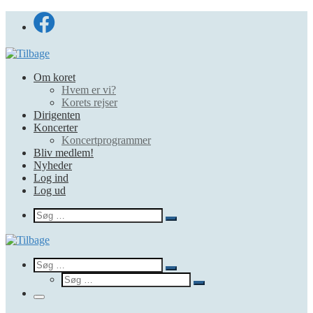
Fortsæt
til
indhold
Om koret
Hvem er vi?
Korets rejser
Dirigenten
Koncerter
Koncertprogrammer
Bliv medlem!
Nyheder
Log ind
Log ud
Search
Søg
Søg
…
Search
Søg
Søg
Søg
…
Søg
…
Menu