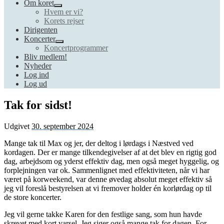
Om koret
Hvem er vi?
Korets rejser
Dirigenten
Koncerter
Koncertprogrammer
Bliv medlem!
Nyheder
Log ind
Log ud
Tak for sidst!
Udgivet
30. september 2024
Mange tak til Max og jer, der deltog i lørdags i Næstved ved
kordagen. Der er mange tilkendegivelser af at det blev en rigtig god
dag, arbejdsom og yderst effektiv dag, men også meget hyggelig, og
forplejningen var ok. Sammenlignet med effektiviteten, når vi har
været på korweekend, var denne øvedag absolut meget effektiv så
jeg vil foreslå bestyrelsen at vi fremover holder én korlørdag op til
de store koncerter.
Jeg vil gerne takke Karen for den festlige sang, som hun havde
skrevet med kort varsel. Jeg siger også mange tak for dagen. For