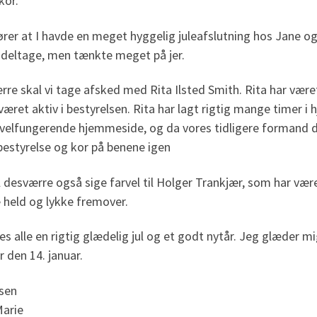
kor.
ører at I havde en meget hyggelig juleafslutning hos Jane 
t deltage, men tænkte meget på jer.
re skal vi tage afsked med Rita Ilsted Smith. Rita har vær
været aktiv i bestyrelsen. Rita har lagt rigtig mange timer i
velfungerende hjemmeside, og da vores tidligere formand dø
bestyrelse og kor på benene igen
l desværre også sige farvel til Holger Trankjær, som har væ
 held og lykke fremover.
es alle en rigtig glædelig jul og et godt nytår. Jeg glæder m
r den 14. januar.
lsen
Marie