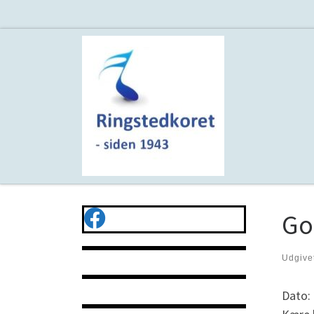
Fortsæt til indhold
Go
Udgive
Dato: 