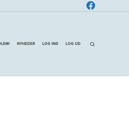
Search
DLEM!
NYHEDER
LOG IND
LOG UD