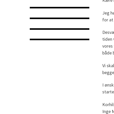
Kære 
Jeg h
for a
Desvær
tiden 
vores 
både 
Vi ska
begge
I ønsk
starte
Korhi
Inge 