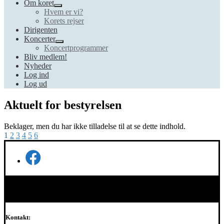
Om koret
Hvem er vi?
Korets rejser
Dirigenten
Koncerter
Koncertprogrammer
Bliv medlem!
Nyheder
Log ind
Log ud
Aktuelt for bestyrelsen
Beklager, men du har ikke tilladelse til at se dette indhold.
1
2
3
4
5
6
Kontakt: