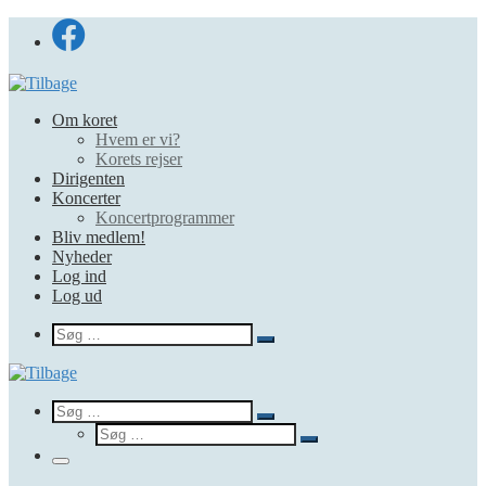
Fortsæt
til
indhold
Om koret
Hvem er vi?
Korets rejser
Dirigenten
Koncerter
Koncertprogrammer
Bliv medlem!
Nyheder
Log ind
Log ud
Search
Søg
Søg
…
Search
Søg
Søg
Søg
…
Søg
…
Menu