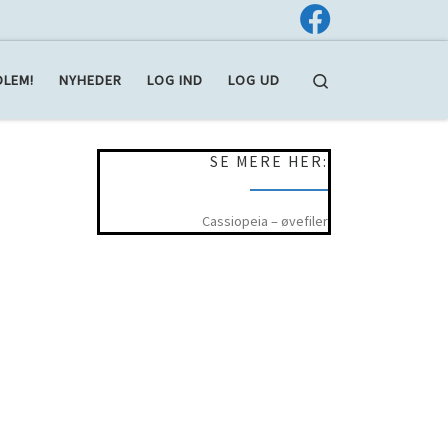
Search
DLEM!
NYHEDER
LOG IND
LOG UD
SE MERE HER:
Cassiopeia – øvefiler