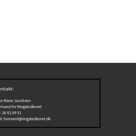
ntakt:
ge Marie Jacobsen
rmand for Ringstedkoret
.: 26 82 09 51
il: formand@ringstedkoret.dk