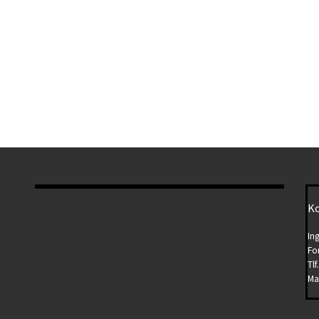
Ko
In
Fo
Tlf
Ma