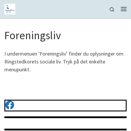
Fortsæt til indhold
Search
Me
Foreningsliv
I undermenuen ‘Foreningsliv’ finder du oplysninger om
Ringstedkorets sociale liv. Tryk på det enkelte
menupunkt.