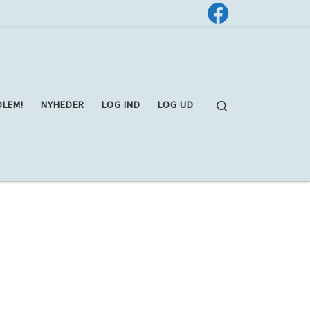
Search
DLEM!
NYHEDER
LOG IND
LOG UD