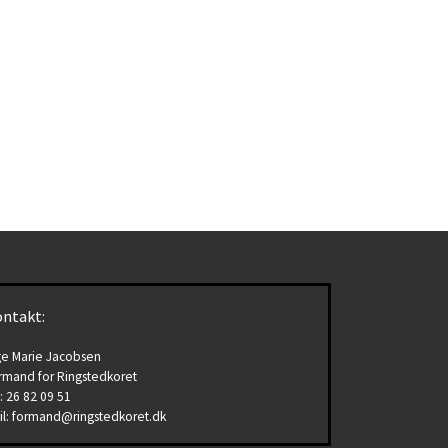
ntakt:
ge Marie Jacobsen
rmand for Ringstedkoret
.: 26 82 09 51
il: formand@ringstedkoret.dk