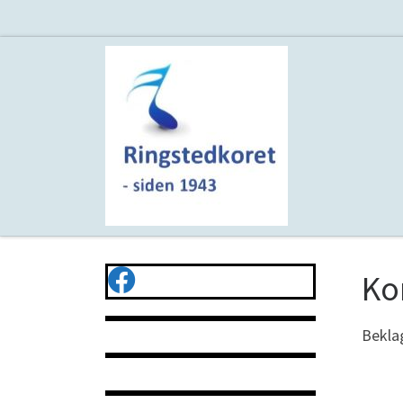
Fortsæt til indhold
Ko
Beklag