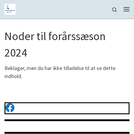
Fortsæt til indhold
Search
Me
Noder til forårssæson
2024
Beklager, men du har ikke tilladelse til at se dette
indhold.