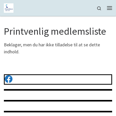
Fortsæt til indhold
Search
Me
Printvenlig medlemsliste
Beklager, men du har ikke tilladelse til at se dette
indhold.