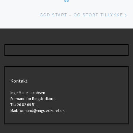
Næ
GOD START – OG STORT TILLYKKE
Kontakt:
Inge Marie Jacobsen
Formand for Ringstedkoret
Tlf.: 26 82 09 51
Mail: formand@ringstedkoret.dk