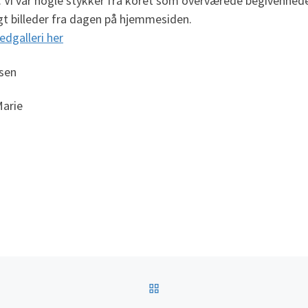
. Vi var nogle stykker fra koret som overværede begivenhed
gt billeder fra dagen på hjemmesiden.
ledgalleri her
lsen
Marie
TILBAGE TIL INDLÆGSLI