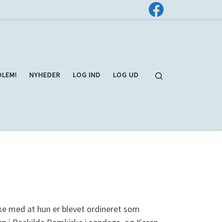
Search
DLEM!
NYHEDER
LOG IND
LOG UD
kke med at hun er blevet ordineret som