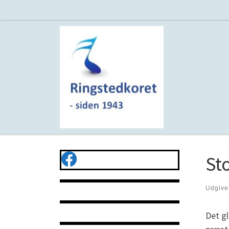
Fortsæt til indhold
Sto
Udgive
Det gl