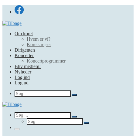
Fortsæt
til
indhold
Om koret
Hvem er vi?
Korets rejser
Dirigenten
Koncerter
Koncertprogrammer
Bliv medlem!
Nyheder
Log ind
Log ud
Search
Søg
Søg
…
Search
Søg
Søg
Søg
…
Søg
…
Menu