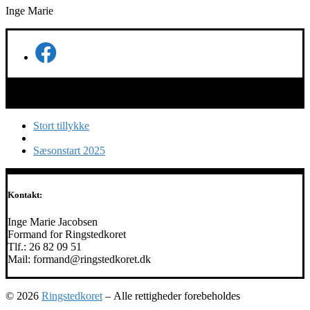
Inge Marie
Indlæg
Forrige
Stort tillykke
indlæg
Tilbage
navigation
til
Næste
Sæsonstart 2025
indlægsliste
indlæg
Kontakt:
Inge Marie Jacobsen
Formand for Ringstedkoret
Tlf.: 26 82 09 51
Mail: formand@ringstedkoret.dk
© 2026
Ringstedkoret
– Alle rettigheder forebeholdes