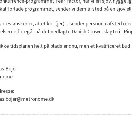
onkurrence-programmet Fear Factor, har vi en sjov, hyggeli
kal forlade programmet, sender vi dem afsted på en sjov el
vores ønsker er, at et kor (jer) – sender personen afsted me
elserne foregår på det nedlagte Danish Crown-slagteri i Rin
 ikke tidsplanen helt på plads endnu, men et kvalificeret bud 
as Bojer
onome
dresse:
as.bojer@metronome.dk
——————————————————————————————