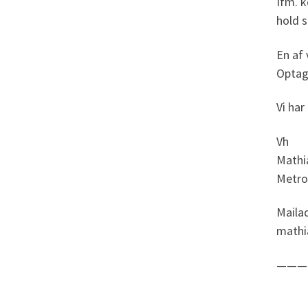
Ifm. k
hold s
En af 
Optag
Vi har
Vh
Mathi
Metr
Maila
mathi
———