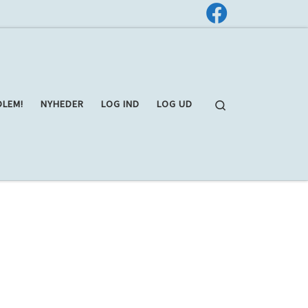
Search
DLEM!
NYHEDER
LOG IND
LOG UD