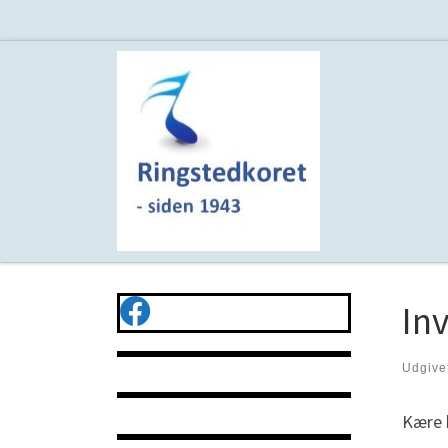
Fortsæt til indhold
Inv
Udgive
Kære 