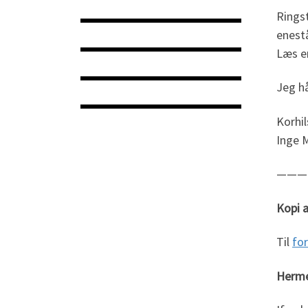
Ringst
enestå
Læs e
Jeg hå
Korhi
Inge 
———
Kopi a
Til
fo
Herme