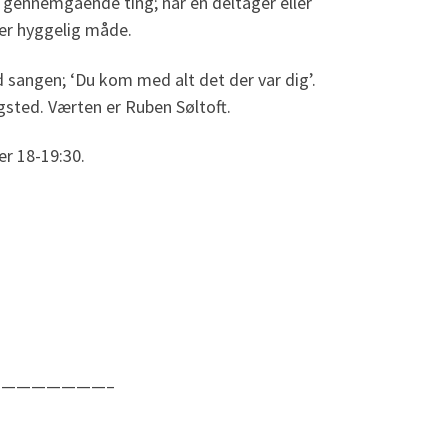
g gennemgående ting; når en deltager eller
ler hyggelig måde.
d sangen; ‘Du kom med alt det der var dig’.
gsted. Værten er Ruben Søltoft.
er 18-19:30.
———————–