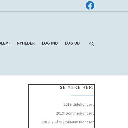
Search
DLEM!
NYHEDER
LOG IND
LOG UD
SE MERE HER:
2019: Julekoncert
2019: Sommerkoncert
2018: 75-års jubilæumskoncert