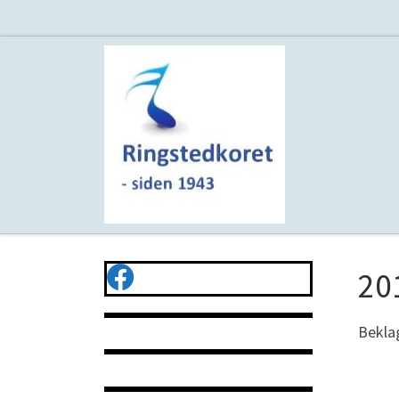
Fortsæt til indhold
20
Beklag